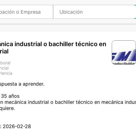
ica industrial o bachiller técnico en
ial
aboral
ncial
riencia
spuesta a aprender.

35 años

 mecánica industrial o bachiller técnico en mecánica indust
uiere.

n: 2026-02-28