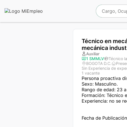
Técnico en mecán
mecánica industr
Auxiliar
1 SMMLV
Técnico l
BOGOTA D.C.
Prese
Sin Experiencia de expe
1 vacante
Persona proactiva di
Sexo: Masculino.

Rango de edad: 23 a 
Formación: Técnico en
Experiencia: no se req
Fecha de Publicació