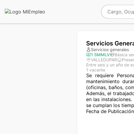
Servicios Gener
Servicios generales
1 SMMLV
Básica se
VALLEDUPAR
Presen
Entre seis y un año de e
1 vacante
Se requiere Person
mantenimiento duran
(oficinas, baños, co
Además, el trabajad
en las instalaciones
se cumplan los tiemp
Fecha de Publicación