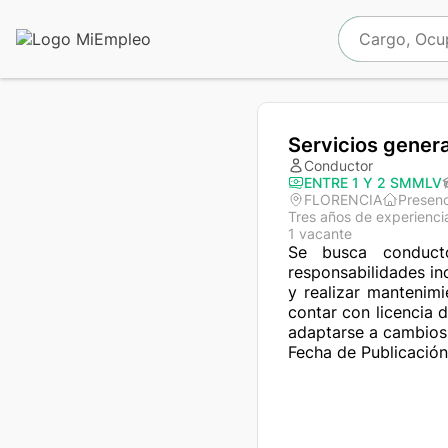
Servicios gener
Conductor
ENTRE 1 Y 2 SMMLV
FLORENCIA
Presenc
Tres años de experienci
1 vacante
Se busca conducto
responsabilidades inc
y realizar mantenimi
contar con licencia 
adaptarse a cambios d
Fecha de Publicación