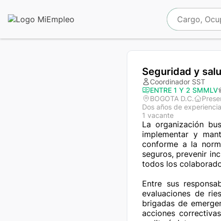
Seguridad y salu
Coordinador SST
ENTRE 1 Y 2 SMMLV
BOGOTA D.C.
Prese
Dos años de experienci
1 vacante
La organización bu
implementar y mant
conforme a la norma
seguros, prevenir in
todos los colaborador
Entre sus responsab
evaluaciones de rie
brigadas de emergenc
acciones correctiva