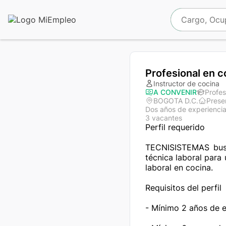
Profesional en c
Instructor de cocina
A CONVENIR
Profes
BOGOTA D.C.
Prese
Dos años de experienci
3 vacantes
Perfil requerido

TECNISISTEMAS busc
técnica laboral para
laboral en cocina.

Requisitos del perfil

- Mínimo 2 años de e