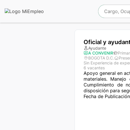
Oficial y ayudan
Ayudante
A CONVENIR
Primar
BOGOTA D.C.
Prese
Sin Experiencia de expe
6 vacantes
Apoyo general en act
materiales. Manejo
Cumplimiento de no
disposición para segu
Fecha de Publicación