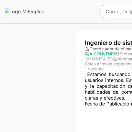
Ingeniero de si
Coordinador de ofima
A CONVENIR
Profes
MANIZALES
Alterna
Cinco años de experienc
1 vacante
 Estamos buscando un Ingeniero de Sistemas para brindar soporte técnico a nuestros clientes y 
usuarios internos. E
y la capacitación d
habilidades de comu
claras y efectivas.
Fecha de Publicación