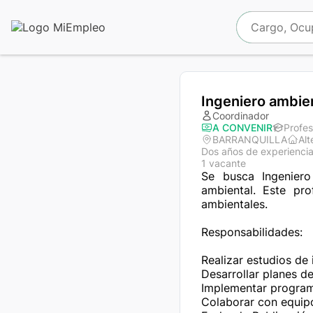
Ingeniero ambie
Coordinador
A CONVENIR
Profes
BARRANQUILLA
Alt
Dos años de experienci
1 vacante
Se busca Ingeniero
ambiental. Este pro
ambientales.

Responsabilidades:

Realizar estudios de 
Desarrollar planes de
Implementar programa
Colaborar con equipo