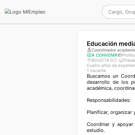
Educación medi
Coordinador academi
A CONVENIR
Profes
BOGOTA D.C.
Prese
Cuatro años de experien
1 vacante
Buscamos un Coordi
desarrollo de los p
académica, coordinar
Responsabilidades:

Planificar, organizar
Coordinar y apoyar
estudio.
