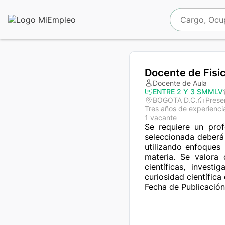
Docente de Fisi
Docente de Aula
ENTRE 2 Y 3 SMMLV
BOGOTA D.C.
Prese
Tres años de experienci
1 vacante
Se requiere un prof
seleccionada deberá
utilizando enfoques 
materia. Se valora
científicas, invest
curiosidad científica
Fecha de Publicación