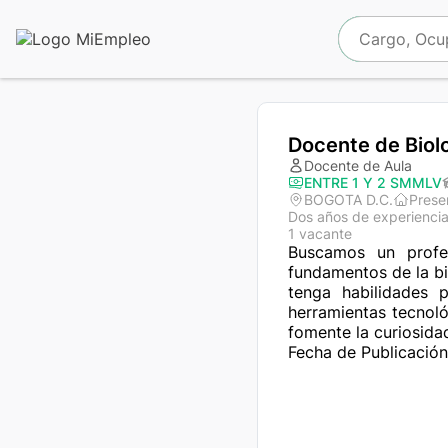
Docente de Biol
Docente de Aula
ENTRE 1 Y 2 SMMLV
BOGOTA D.C.
Prese
Dos años de experienci
1 vacante
Buscamos un profe
fundamentos de la bi
tenga habilidades p
herramientas tecnoló
fomente la curiosidad
Fecha de Publicación