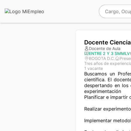
Docente Ciencia
Docente de Aula
ENTRE 2 Y 3 SMMLV
BOGOTA D.C.
Prese
Tres años de experienci
1 vacante
Buscamos un Profes
científica. El docen
despertando en los e
experimentación

Planificar e impartir 
Realizar experimentos
Implementar metodol