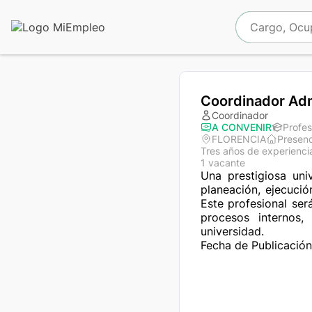
Coordinador Adm
Coordinador
A CONVENIR
Profes
FLORENCIA
Presenc
Tres años de experienci
1 vacante
Una prestigiosa uni
planeación, ejecució
Este profesional ser
procesos internos,
universidad.
Fecha de Publicació