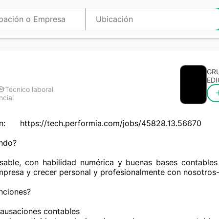
GR
EDI
Técnico laboral
ncial
n:      https://tech.performia.com/jobs/45828.13.56670

ndo?

able, con habilidad numérica y buenas bases contables
empresa y crecer personal y profesionalmente con nosotros-
nciones? 

causaciones contables
