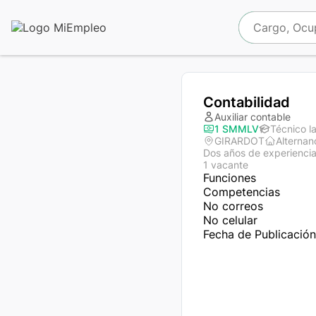
Contabilidad
Auxiliar contable
1 SMMLV
Técnico l
GIRARDOT
Alternan
Dos años de experienci
1 vacante
Funciones

Competencias

No correos

No celular
Fecha de Publicació