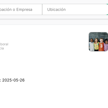
aboral
cia
a
n: 2025-05-26