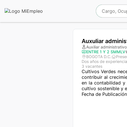
Auxuliar adminis
Auxiliar administrativo
ENTRE 1 Y 2 SMMLV
BOGOTA D.C.
Prese
Dos años de experienci
3 vacantes
Cultivos Verdes nece
contribuir al crecim
en la contabilidad y
cultivo sostenible y
Fecha de Publicació