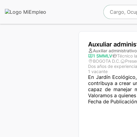
Auxuliar adminis
Auxiliar administrativo
1 SMMLV
Técnico l
BOGOTA D.C.
Prese
Dos años de experienci
1 vacante
En Jardín Ecológico,
contribuya a crear u
capaz de manejar mú
Valoramos a quienes 
Fecha de Publicació