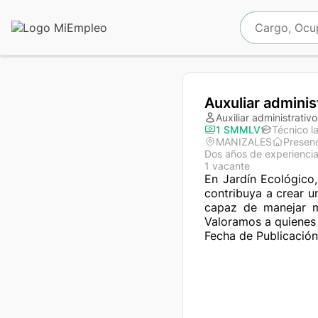
Auxuliar adminis
Auxiliar administrativo
1 SMMLV
Técnico l
MANIZALES
Presenc
Dos años de experienci
1 vacante
En Jardín Ecológico,
contribuya a crear u
capaz de manejar mú
Valoramos a quienes 
Fecha de Publicación