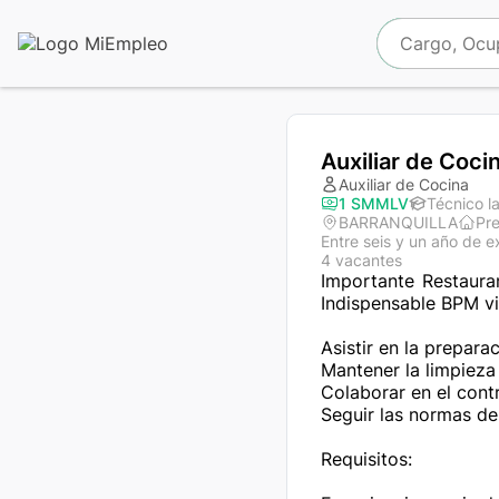
Auxiliar de Coci
Auxiliar de Cocina
1 SMMLV
Técnico l
BARRANQUILLA
Pre
Entre seis y un año de e
4 vacantes
Importante Restaura
Indispensable BPM vi
Asistir en la prepara
Mantener la limpieza 
Colaborar en el contr
Seguir las normas de 
Requisitos:
