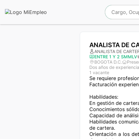
ANALISTA DE C
ANALISTA DE CARTE
ENTRE 1 Y 2 SMMLV
BOGOTA D.C.
Prese
Dos años de experienci
1 vacante
Se requiere profesio
Facturación experienc
Habilidades:

En gestión de cartera
Conocimientos sólido
Capacidad de análisi
Habilidades comunica
de cartera.

Orientación a los de